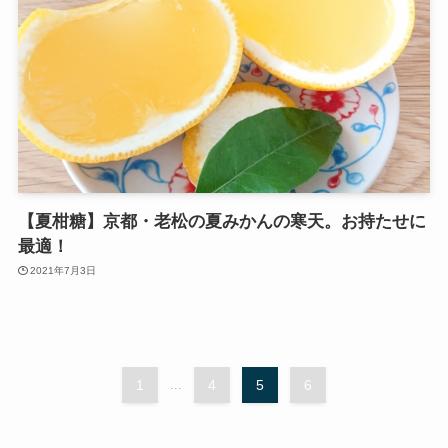
【夏柑糖】京都・老松の夏みかんの寒天。お持たせに
最適！
2021年7月3日
1
...
4
5
6