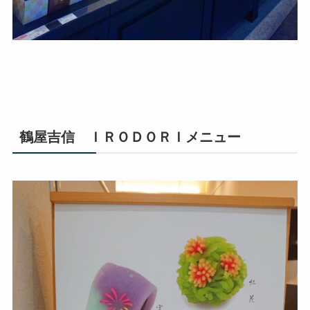
鶴屋吉信 ＩＲＯＤＯＲＩメニュー