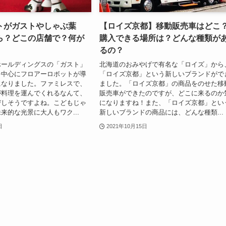
トがガストやしゃぶ葉
【ロイズ京都】移動販売車はどこ
ら？どこの店舗で？何が
購入できる場所は？どんな種類が
るの？
ホールディングスの「ガスト」
北海道のおみやげで有名な「ロイズ」から
を中心にフロアーロボットが導
「ロイズ京都」という新しいブランドがで
になりました。ファミレスで、
ました。「ロイズ京都」の商品をのせた移
が料理を運んでくれるなんて、
販売車ができたのですが、どこに来るのか
びしそうですよね。こどもじゃ
になりますね！また、「ロイズ京都」とい
来的な光景に大人もワク...
新しいブランドの商品には、どんな種類...
日
2021年10月15日