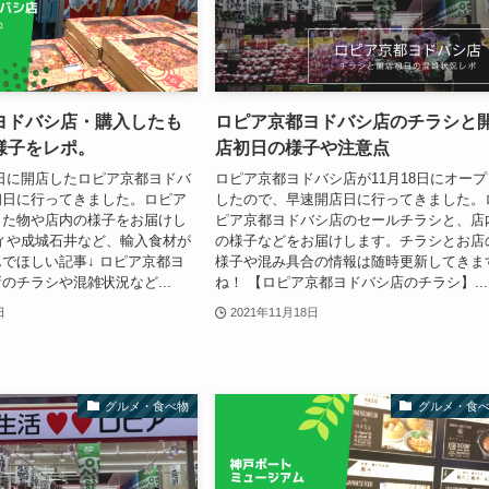
ヨドバシ店・購入したも
ロピア京都ヨドバシ店のチラシと
様子をレポ。
店初日の様子や注意点
18日に開店したロピア京都ヨドバ
ロピア京都ヨドバシ店が11月18日にオープ
初日に行ってきました。ロピア
したので、早速開店日に行ってきました。
した物や店内の様子をお届けし
ピア京都ヨドバシ店のセールチラシと、店
ィや成城石井など、輸入食材が
の様子などをお届けします。チラシとお店
でほしい記事↓ ロピア京都ヨ
様子や混み具合の情報は随時更新してきま
のチラシや混雑状況など...
ね！ 【ロピア京都ヨドバシ店のチラシ】...
日
2021年11月18日
グルメ・食べ物
グルメ・食