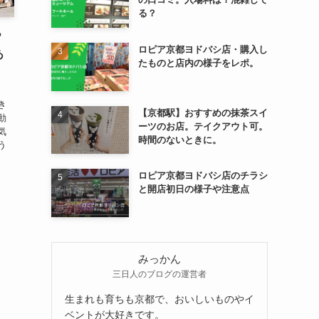
る？
？
ロピア京都ヨドバシ店・購入し
あ
たものと店内の様子をレポ。
、
き
【京都駅】おすすめの抹茶スイ
動
ーツのお店。テイクアウト可。
気
時間のないときに。
う
ロピア京都ヨドバシ店のチラシ
と開店初日の様子や注意点
みっかん
三日人のブログの運営者
生まれも育ちも京都で、おいしいものやイ
ベントが大好きです。