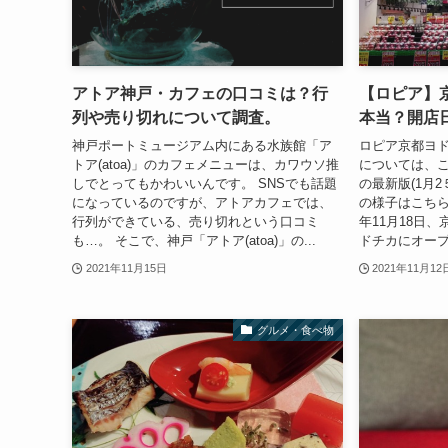
アトア神戸・カフェの口コミは？行
【ロピア】
列や売り切れについて調査。
本当？開店
神戸ポートミュージアム内にある水族館「ア
ロピア京都ヨ
トア(atoa)」のカフェメニューは、カワウソ推
については、こ
しでとってもかわいいんです。 SNSでも話題
の最新版(1月
になっているのですが、アトアカフェでは、
の様子はこちら↓
行列ができている、売り切れという口コミ
年11月18日
も…。 そこで、神戸「アトア(atoa)」の...
ドチカにオープ
2021年11月15日
2021年11月12
グルメ・食べ物