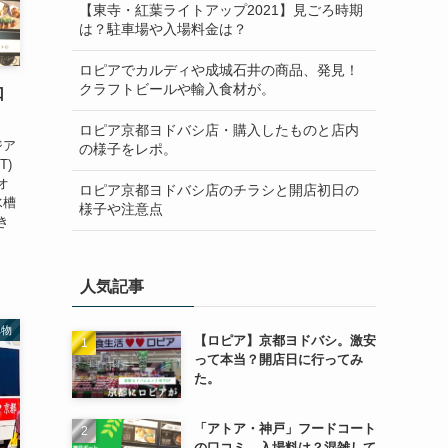
【東寺・紅葉ライトアップ2021】見ごろ時期
は？駐車場や入場料金は？
ロピアでカルディや成城石井の商品、発見！
クラフトビールや輸入食材が。
口
ロピア京都ヨドバシ店・購入したものと店内
ジア
の様子をレポ。
T)
オ
ロピア京都ヨドバシ店のチラシと開店初日の
水槽
様子や注意点
き
人気記事
べ物
【ロピア】京都ヨドバシ。激安
って本当？開店日に行ってみ
た。
「アトア・神戸」フードコート
の口コミ。入場料は？混雑して