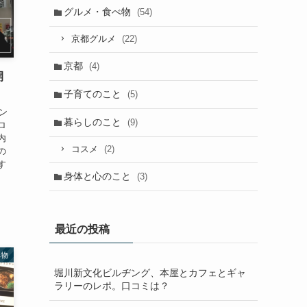
グルメ・食べ物
(54)
(22)
京都グルメ
京都
(4)
開
子育てのこと
(5)
ン
暮らしのこと
(9)
ロ
内
(2)
コスメ
の
す
身体と心のこと
(3)
最近の投稿
べ物
堀川新文化ビルヂング、本屋とカフェとギャ
ラリーのレポ。口コミは？