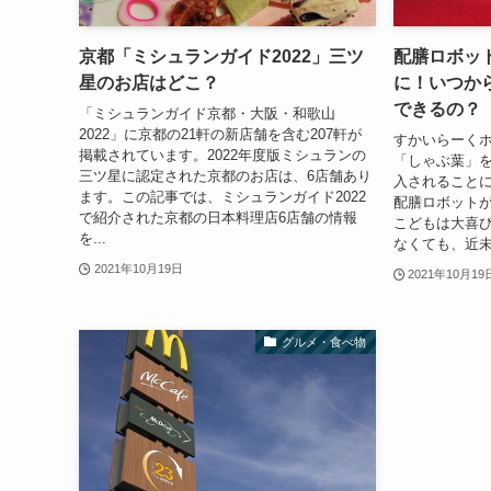
京都「ミシュランガイド2022」三ツ
配膳ロボッ
星のお店はどこ？
に！いつか
できるの？
「ミシュランガイド京都・大阪・和歌山
2022」に京都の21軒の新店舗を含む207軒が
すかいらーく
掲載されています。2022年度版ミシュランの
「しゃぶ葉」
三ツ星に認定された京都のお店は、6店舗あり
入されること
ます。この記事では、ミシュランガイド2022
配膳ロボット
で紹介された京都の日本料理店6店舗の情報
こどもは大喜
を...
なくても、近未
2021年10月19日
2021年10月19
グルメ・食べ物