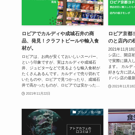
ロピアでカルディや成城石井の商
ロピア京都
品、発見！クラフトビールや輸入食
のと店内の
材が。
2021年11月
シ店に、開店
ロピアは、お肉が安くておいしいスーパー、
で実際に購入
という印象ですが、実はカルディや成城石
ます。 カルデ
井、ジュピターなどで見るような輸入食材が
好きな方に読ん
たくさんあるんです。カルディで売り切れて
ドバシ店の最新
いたものや、ロピアで見つかったり、成城石
井で高かったものが、ロピアでは安かった...
2021年11月18
2021年11月22日
グルメ・食べ物