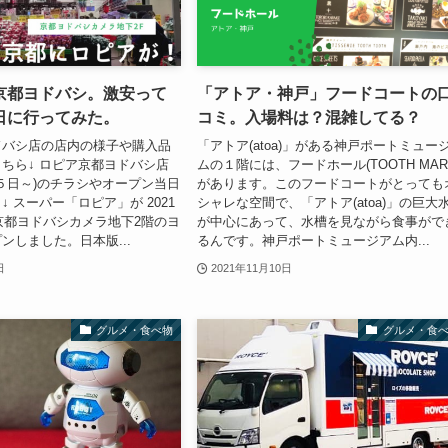
京都ヨドバシ。激安って
「アトア・神戸」フードコートの
日に行ってみた。
コミ。入場料は？混雑してる？
ドバシ店の店内の様子や購入品
「アトア(atoa)」がある神戸ポートミュー
ちら↓ ロピア京都ヨドバシ店
ムの１階には、フードホール(TOOTH MAR
2５日～)のチラシやオープン当日
があります。このフードコートがとっても
 スーパー「ロピア」が 2021
シャレな空間で、「アトア(atoa)」の巨大
、京都ヨドバシカメラ地下2階のヨ
が中心にあって、水槽を見ながら食事がで
ンしました。日本版...
るんです。神戸ポートミュージアム内...
日
2021年11月10日
グルメ・食べ物
グルメ・食