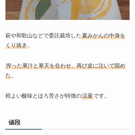
萩や和歌山などで委託栽培した
夏みかんの中身を
くり抜き
、
搾った果汁と寒天を合わせ、再び皮に注いで固め
た
、
程よい酸味とほろ苦さが特徴の
涼菓
です。
値段