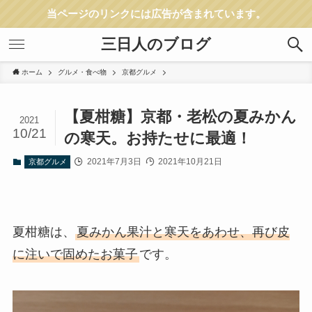
当ページのリンクには広告が含まれています。
三日人のブログ
ホーム
グルメ・食べ物
京都グルメ
【夏柑糖】京都・老松の夏みかん
2021
10/21
の寒天。お持たせに最適！
2021年7月3日
2021年10月21日
京都グルメ
夏柑糖は、
夏みかん果汁と寒天をあわせ、再び皮
に注いで固めたお菓子
です。