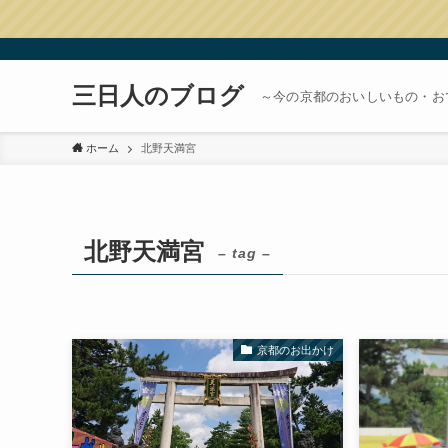
三日人のブログ
～今の京都のおいしいもの・お
ホーム
北野天満宮
北野天満宮
– tag –
京都のお出かけ