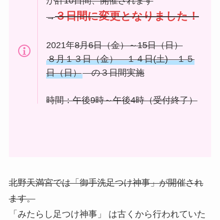
が
計10日間、開催されます
３日間に変更となりました！
→
2021年
8月6日（金）～15日（日）
８月１３日（金） １４日(土) １５
日（日）
の３日間実施
時間：午後9時～午後4時（受付終了）
北野天満宮では「御手洗足つけ神事」が開催され
ます。
「みたらし足つけ神事」 は古くから行われていた