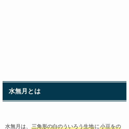
水無月とは
水無月は、
三角形の白のういろう生地
に
小豆をの