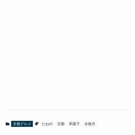
京都グルメ
たねや
京都
和菓子
水無月