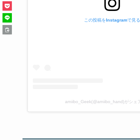
この投稿をInstagramで見
amiibo_Geek(@amiibo_hand)が