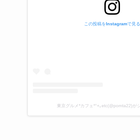
この投稿をInstagramで見
東京グルメ*カフェ*°+｡etc(@pomta22