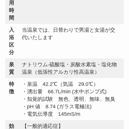
用
時
間
入
当温泉では、日替わりで男湯と女湯が交
浴
代いたします
区
分
泉
ナトリウム-硫酸塩・炭酸水素塩・塩化物
質
温泉（低張性アルカリ性高温泉）
特
・泉温 42.2℃（気温 29.0℃）
徴
・湧出量 66.7L/min (水中ポンプ式)
・知覚的試験 無色、透明、無味、無臭
・pH 値 8.74 (ガラス電極法)
・電気伝導度 145mS/m
効
【一般的適応症】