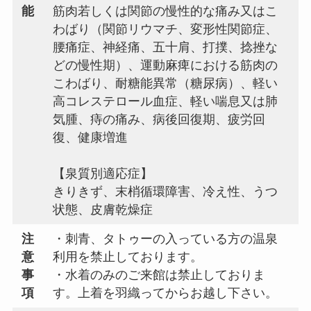
能
筋肉若しくは関節の慢性的な痛み又はこ
わばり（関節リウマチ、変形性関節症、
腰痛症、神経痛、五十肩、打撲、捻挫な
どの慢性期）、運動麻痺における筋肉の
こわばり、耐糖能異常（糖尿病）、軽い
高コレステロール血症、軽い喘息又は肺
気腫、痔の痛み、病後回復期、疲労回
復、健康増進
【泉質別適応症】
きりきず、末梢循環障害、冷え性、うつ
状態、皮膚乾燥症
注
・刺青、タトゥーの入っている方の温泉
意
利用を禁止しております。
事
・水着のみのご来館は禁止しておりま
項
す。上着を羽織ってからお越し下さい。