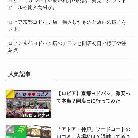
ロピアでカルディや成城石井の商品、発見！クラフト
ビールや輸入食材が。
ロピア京都ヨドバシ店・購入したものと店内の様子を
レポ。
ロピア京都ヨドバシ店のチラシと開店初日の様子や注
意点
人気記事
【ロピア】京都ヨドバシ。激安っ
て本当？開店日に行ってみた。
「アトア・神戸」フードコートの
口コミ。入場料は？混雑してる？