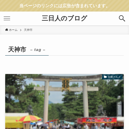
当ページのリンクには広告が含まれています。
三日人のブログ
ホーム
天神市
天神市
– tag –
京都グルメ